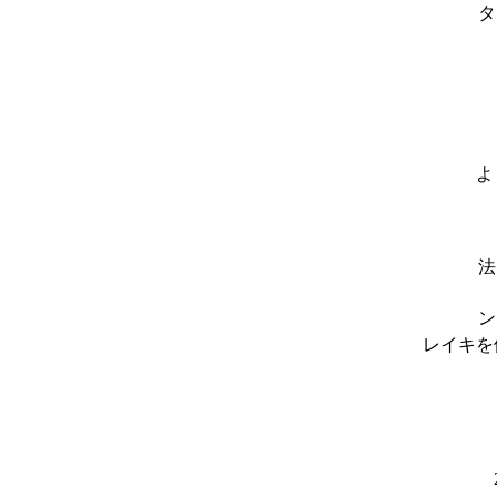
タ
よ
法
ン
レイキを