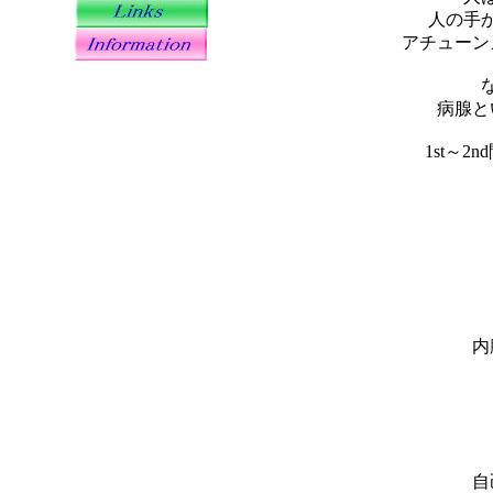
人の手
アチューン
病腺と
1st～2
内
自