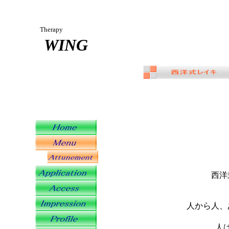
Therapy
WING
____
西洋
人から人、
人